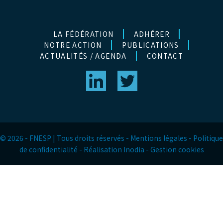
LA FÉDÉRATION
ADHÉRER
NOTRE ACTION
PUBLICATIONS
ACTUALITÉS / AGENDA
CONTACT
g
h
© 2026 - FNESP | Tous droits réservés -
Mentions légales
-
Politique
de confidentialité
-
Réalisation Inodia
-
Gestion cookies